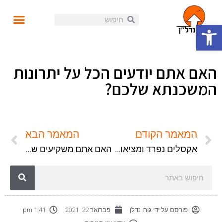
פתח סרגל נגישות
עושים נדל"ן
קורסים ומידע
התנהלות פיננסית
הזוית האישית
הכנסה פאסיבית
בלוג ומאמרים
האם אתם יודעים הכל על יתרונות
המשכנתא שלכם?
המאמר הקודם
המאמר הבא
אקסלים נפרד ומציאות נפרד
האם אתם משקיעים שחושבים רחוק?
פורסם על ידי
גורו נדלן
פברואר 22, 2021
1:41 pm