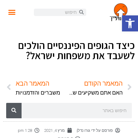
פתח סרגל נגישות
עושים נדל"ן
קורסים ומידע
התנהלות פיננסית
הזוית האישית
הכנסה פאסיבית
בלוג ומאמרים
כיצד הגופים הפיננסיים הולכים
לשעבד את משפחות ישראל?
המאמר הקודם
המאמר הבא
האם אתם משקיעים שחושבים רחוק?
משברים והזדמנויות
פורסם על ידי
גורו נדלן
מרץ 4, 2021
1:28 pm