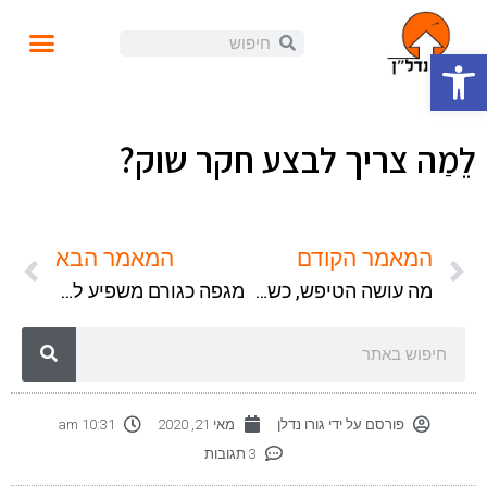
פתח סרגל נגישות
עושים נדל"ן
קורסים ומידע
התנהלות פיננסית
הזוית האישית
הכנסה פאסיבית
בלוג ומאמרים
לֵמַה צריך לבצע חקר שוק?
המאמר הקודם
המאמר הבא
מה עושה הטיפש, כשהחכם מצביע על הירח?
מגפה כגורם משפיע לשינוי בתפיסת המציאות
פורסם על ידי
גורו נדלן
מאי 21, 2020
10:31 am
3 תגובות