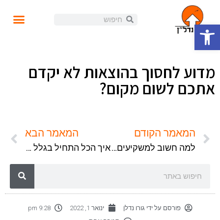
פתח סרגל נגישות
עושים נדל"ן
קורסים ומידע
התנהלות פיננסית
הזוית האישית
הכנסה פאסיבית
בלוג ומאמרים
מדוע לחסוך בהוצאות לא יקדם
אתכם לשום מקום?
המאמר הקודם
המאמר הבא
למה חשוב למשקיעים להבין את ההבדל בין סטוץ למערכת יחסים?
איך הכל התחיל בגלל טלויזיה ומהי חשיבה צרכנית?
פורסם על ידי
גורו נדלן
ינואר 1, 2022
9:28 pm