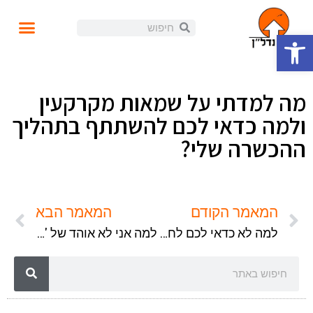
פתח סרגל נגישות
עושים נדל"ן
קורסים ומידע
התנהלות פיננסית
הזוית האישית
הכנסה פאסיבית
בלוג ומאמרים
מה למדתי על שמאות מקרקעין
ולמה כדאי לכם להשתתף בתהליך
ההכשרה שלי?
המאמר הקודם
המאמר הבא
למה לא כדאי לכם לחסוך כדי לרכוש דירה?
למה אני לא אוהד של 'חופש כלכלי' ומדוע אני חסיד של 'אוטונומיה'?