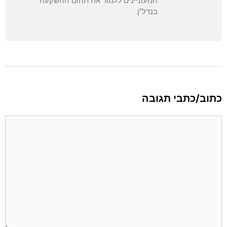
המעוניינים ללמוד את תחום ההשקעה
בנדל"ן.
כתוב/כתבי תגובה