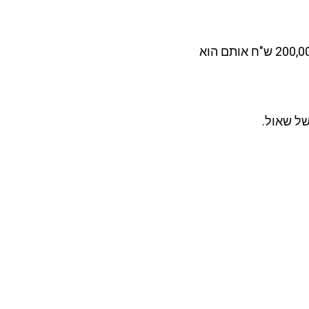
אך החלטתי לקחת את הגישה של שאול ולבחון אותה בהיבט הכלכלי, באחד האזכורים שאול אמר שב- 2017 היו לו 200,000 ש"ח אותם הוא
של שאול.