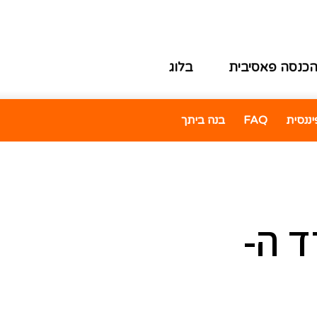
כנסה פאסיבית
בלוג
ננסית
FAQ
בנה ביתך
ד ה-