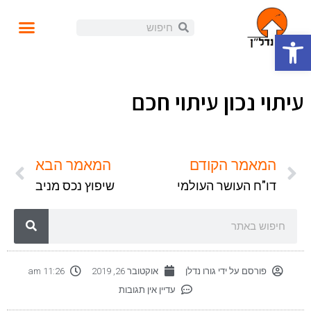
פתח סרגל נגישות
עושים נדל"ן
קורסים ומידע
התנהלות פיננסית
הזוית האישית
הכנסה פאסיבית
בלוג ומאמרים
עיתוי נכון עיתוי חכם
המאמר הקודם
המאמר הבא
דו"ח העושר העולמי
שיפוץ נכס מניב
פורסם על ידי
גורו נדלן
אוקטובר 26, 2019
11:26 am
עדיין אין תגובות