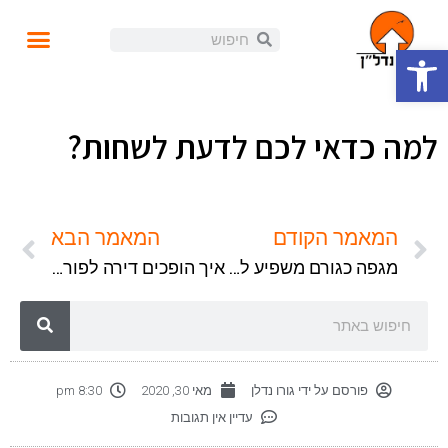
פתח סרגל נגישות
עושים נדל"ן
קורסים ומידע
התנהלות פיננסית
הזוית האישית
הכנסה פאסיבית
בלוג ומאמרים
למה כדאי לכם לדעת לשחות?
המאמר הקודם
המאמר הבא
מגפה כגורם משפיע לשינוי בתפיסת המציאות
איך הופכים דירה לפורטפוליו?
פורסם על ידי
גורו נדלן
מאי 30, 2020
8:30 pm
עדיין אין תגובות