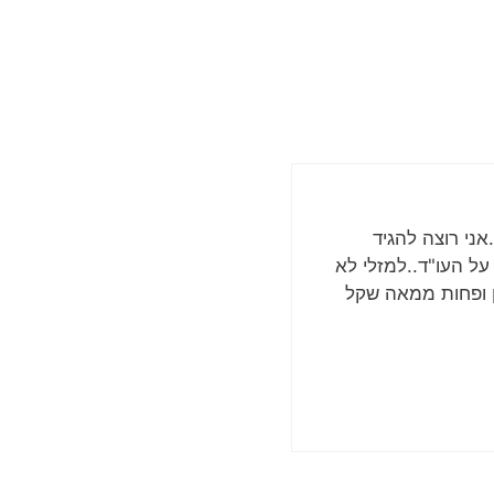
אני רוצה להגיד
על העו"ד..למזלי לא
ן ופחות ממאה שקל