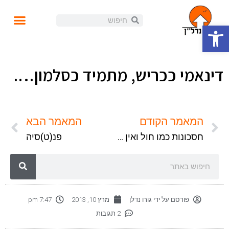
פתח סרגל נגישות
עושים נדל"ן
קורסים ומידע
התנהלות פיננסית
הזוית האישית
הכנסה פאסיבית
בלוג ומאמרים
דינאמי ככריש, מתמיד כסלמון….
המאמר הקודם
המאמר הבא
חסכונות כמו חול ואין מה לאכול…
פנ(ט)סיה
פורסם על ידי
גורו נדלן
מרץ 10, 2013
7:47 pm
2 תגובות