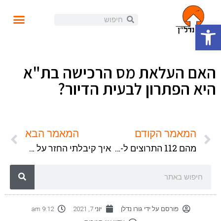
פתח סרגל נגישות
עושים נדל"ן
קורסים ומידע
התנהלות פיננסית
הזוית האישית
הכנסה פאסיבית
בלוג ומאמרים
האם העלאת מס הרכישה בת"א
היא הפתרון לבעית הדיור?
המאמר הקודם
המאמר הבא
מהם 112 התרוצים ל-למה לא להשקיע בנדל"ן?
איך קיבלתי החזר על מס הרכישה לכל הנכסים שרכשתי בשנים האחרונות?
פורסם על ידי
גורו נדלן
יוני 7, 2021
9:12 am