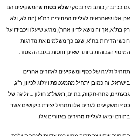
גם בכתבה, כותב מירובסקי
שלא בטוח
שהמשקיעים הם
אכן אלו שאחראים לעליית המחירים בת"א (הם לא, ולא
רק בת"א, אך זה נושא לדיון אחר), מרגע שיעלו ויכבידו על
רוכשי הדירות בת"א, שגם כך משלמים את מדרגות
המיסוי הגבוהות ביותר שאינן חוסות בגובה הפטור.
תתחיל זליגה של כסף ומשקיעים לאזורים אחרים
בישראל, זה כמובן יתחיל מהמעטפת ויזלוג לכיוון, ר"ג,
גבעתיים, פתח-תקווה, בת ים, ראשל"צ חולון…. זליגה של
כסף ומשקיעים לערים אלו תתחיל יצירת ביקושים אשר
בתורם יביאו לעליית מחירים באזורים אלו.
התופעה שתיווצר תהיה ממש כמו אדוות לאחר השלכת