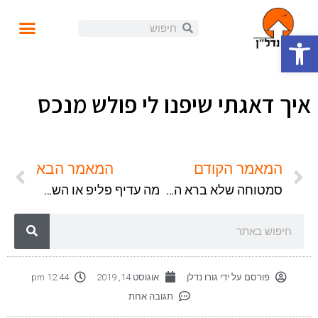
פתח סרגל נגישות
עושים נדל"ן
קורסים ומידע
התנהלות פיננסית
הזוית האישית
הכנסה פאסיבית
בלוג ומאמרים
איך דאגתי שיפנו לי פולש מנכס
המאמר הקודם
המאמר הבא
סמטוחה שלא ברא השטן
מה עדיף פליפ או השקעה לטווח רחוק?
פורסם על ידי
גורו נדלן
אוגוסט 14, 2019
12:44 pm
תגובה אחת