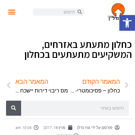
פתח סרגל נגישות
עושים נדל"ן
קורסים ומידע
התנהלות פיננסית
הזוית האישית
הכנסה פאסיבית
בלוג ומאמרים
כחלון מתעתע באזרחים,
המשקיעים מתעתעים בכחלון
המאמר הקודם
המאמר הבא
כחלון – פסיכומטרי- מחירי דיור
מס ריבוי דירות יישכח בקרוב
פורסם על ידי
גורו נדלן
מרץ 18, 2017
10:04 am