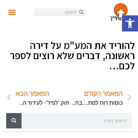
פתח סרגל נגישות
עושים נדל"ן
קורסים ומידע
התנהלות פיננסית
הזוית האישית
הכנסה פאסיבית
בלוג ומאמרים
להוריד את המע"מ על דירה
ראשונה, דברים שלא רוצים לספר
לכם…
המאמר הקודם
המאמר הבא
כוסות רוח למת…..בחסות ממשלת ישראל
חוק 'לפיד'- לעידוד השקעות בנדל"ן מניב