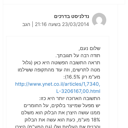
נדלניסט בדרכים
23/03/2014 בשעה 21:16
|
הגב
שלום נעם,
תודה רבה על תגובתך.
תראה התשובה הפשוטה היא כאן (גלול
מטה לתרשים, וזה עוד מהתקופה ששילמו
מע"מ רק 16.5%):
http://www.ynet.co.il/articles/1,7340,
L-3206167,00.html
התשובה הארוכה יותר היא כזו:
יש מפעל שמייצר בלוקים, על החומרים
ממנו עושה היצרן את הבלוק הוא משלם
18% מע"מ, כעת הוא עשה את הבלוק
והכניס את העלויות שלו (גם המע"מ) היצרן