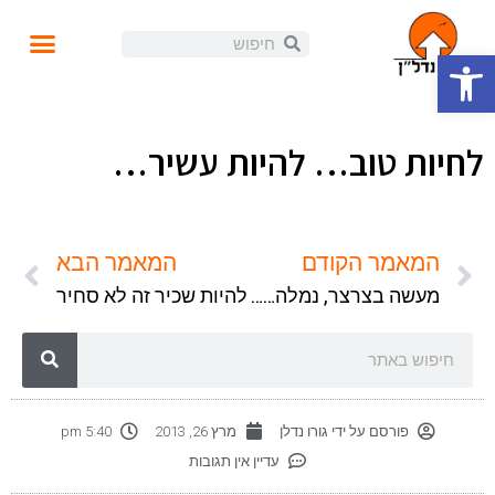
פתח סרגל נגישות
עושים נדל"ן
קורסים ומידע
התנהלות פיננסית
הזוית האישית
הכנסה פאסיבית
בלוג ומאמרים
לחיות טוב… להיות עשיר…
המאמר הקודם
המאמר הבא
מעשה בצרצר, נמלה….ופנסיה
להיות שכיר זה לא סחיר
פורסם על ידי
גורו נדלן
מרץ 26, 2013
5:40 pm
עדיין אין תגובות