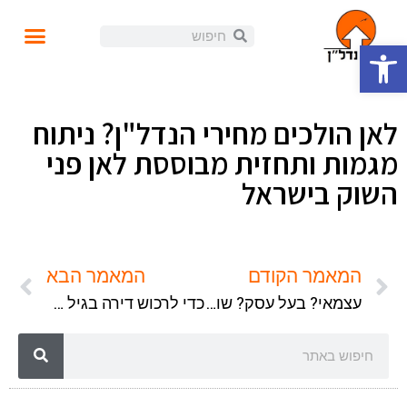
פתח סרגל נגישות
עושים נדל"ן
קורסים ומידע
התנהלות פיננסית
הזוית האישית
הכנסה פאסיבית
בלוג ומאמרים
לאן הולכים מחירי הנדל"ן? ניתוח
מגמות ותחזית מבוססת לאן פני
השוק בישראל
המאמר הקודם
המאמר הבא
עצמאי? בעל עסק? שוב נדפק לכם התזרים בגלל מלחמה?
כדי לרכוש דירה בגיל 18, צריך להתחיל בגיל 10