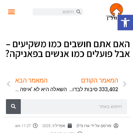
פתח סרגל נגישות
עושים נדל"ן
קורסים ומידע
התנהלות פיננסית
הזוית האישית
הכנסה פאסיבית
בלוג ומאמרים
האם אתם חושבים כמו משקיעים –
אבל פועלים כמו אנשים בפאניקה?
המאמר הקודם
המאמר הבא
333,402 סיבות לבדוק את המשכנתה שלכם היום
השאלה היא לא 'איפה הכי רווחי' – אלא 'איפה אתם באמת תצליחו בהשקעות'
פורסם על ידי
גורו נדלן
אפריל 9, 2025
11:27 am