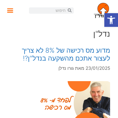
פתח סרגל נגישות
עושים נדל"ן
קורסים ומידע
התנהלות פיננסית
הזוית האישית
הכנסה פאסיבית
בלוג ומאמרים
נדל"ן
מדוע מס רכישה של 8% לא צריך
לעצור אתכם מהשקעה בנדל"ן?!
23/01/2025
מאת
גורו נדלן