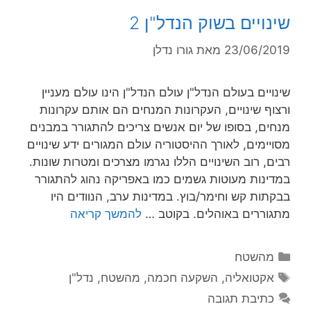
שינויים בשוק הנדל"ן 2
23/06/2019
מאת
גורו נדלן
שינויים בעולם הנדל"ן עולם הנדל"ן הינו עולם מעניין
ורצוף שינויים, העקרונות המנחים הם אותם עקרונות
מנחים, בסופו של יום אנשים צריכים להתגורר במבנים
מסויימים, לאורך ההיסטוריה עולם המגורים ידע שינויים
רבים, רוב השינויים הללו נגרמו מצרכים ומטרות שונות.
במדינות מעוטות גשמים כמו באפריקה נהוג להתגורר
בבקתות קש וחימר/בוץ. במדינות ערב, הנוודים היו
מתגוררים באוהלים. בקוטב …
להמשך קריאה
מהשטח
אקטואליה
,
השקעה חכמה
,
מהשטח
,
נדל"ן
כתיבת תגובה